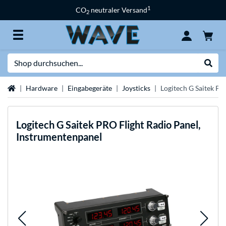
1
CO
neutraler Versand
2
Suche
Suche
Startseite
Hardware
Eingabegeräte
Joysticks
Logitech G Saitek PR
Logitech
G Saitek PRO Flight Radio Panel,
Instrumentenpanel