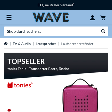
1
CO
neutraler Versand
2
Suche
Suche
Startseite
TV & Audio
Lautsprecher
Lautsprecherständer
TOPSELLER
tonies Tonie - Transporter Beere, Tasche