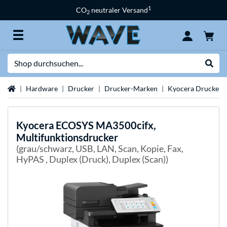
1
CO
neutraler Versand
2
Suche
Suche
Startseite
Hardware
Drucker
Drucker-Marken
Kyocera Drucker
Kyocera
ECOSYS MA3500cifx,
Multifunktionsdrucker
(grau/schwarz, USB, LAN, Scan, Kopie, Fax,
HyPAS , Duplex (Druck), Duplex (Scan))