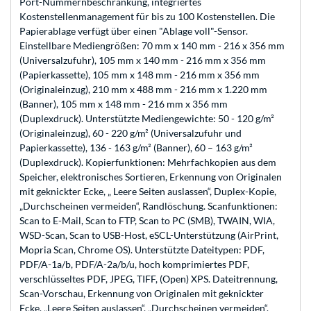
Port-Nummernbeschränkung, integriertes
Kostenstellenmanagement für bis zu 100 Kostenstellen. Die
Papierablage verfügt über einen "Ablage voll"-Sensor.
Einstellbare Mediengrößen: 70 mm x 140 mm - 216 x 356 mm
(Universalzufuhr), 105 mm x 140 mm - 216 mm x 356 mm
(Papierkassette), 105 mm x 148 mm - 216 mm x 356 mm
(Originaleinzug), 210 mm x 488 mm - 216 mm x 1.220 mm
(Banner), 105 mm x 148 mm - 216 mm x 356 mm
(Duplexdruck). Unterstützte Mediengewichte: 50 - 120 g/m²
(Originaleinzug), 60 - 220 g/m² (Universalzufuhr und
Papierkassette), 136 - 163 g/m² (Banner), 60 – 163 g/m²
(Duplexdruck). Kopierfunktionen: Mehrfachkopien aus dem
Speicher, elektronisches Sortieren, Erkennung von Originalen
mit geknickter Ecke, „ Leere Seiten auslassen“, Duplex-Kopie,
„Durchscheinen vermeiden“, Randlöschung. Scanfunktionen:
Scan to E-Mail, Scan to FTP, Scan to PC (SMB), TWAIN, WIA,
WSD-Scan, Scan to USB-Host, eSCL-Unterstützung (AirPrint,
Mopria Scan, Chrome OS). Unterstützte Dateitypen: PDF,
PDF/A-1a/b, PDF/A-2a/b/u, hoch komprimiertes PDF,
verschlüsseltes PDF, JPEG, TIFF, (Open) XPS. Dateitrennung,
Scan-Vorschau, Erkennung von Originalen mit geknickter
Ecke, „Leere Seiten auslassen“, „Durchscheinen vermeiden“,