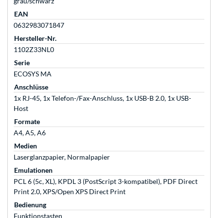
grau/schwarz
EAN
0632983071847
Hersteller-Nr.
1102Z33NL0
Serie
ECOSYS MA
Anschlüsse
1x RJ-45, 1x Telefon-/Fax-Anschluss, 1x USB-B 2.0, 1x USB-
Host
Formate
A4, A5, A6
Medien
Laserglanzpapier, Normalpapier
Emulationen
PCL 6 (5c, XL), KPDL 3 (PostScript 3-kompatibel), PDF Direct
Print 2.0, XPS/Open XPS Direct Print
Bedienung
Funktionstasten