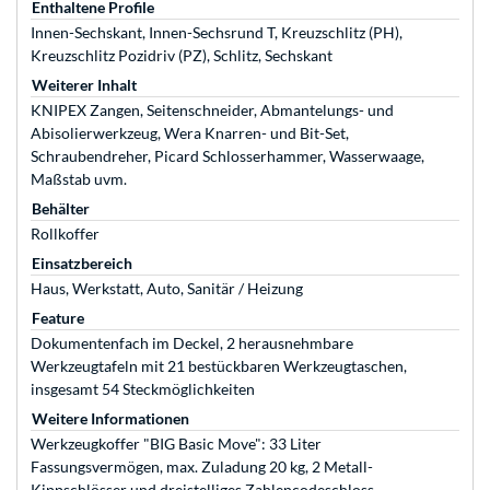
Enthaltene Profile
Innen-Sechskant, Innen-Sechsrund T, Kreuzschlitz (PH),
Kreuzschlitz Pozidriv (PZ), Schlitz, Sechskant
Weiterer Inhalt
KNIPEX Zangen, Seitenschneider, Abmantelungs- und
Abisolierwerkzeug, Wera Knarren- und Bit-Set,
Schraubendreher, Picard Schlosserhammer, Wasserwaage,
Maßstab uvm.
Behälter
Rollkoffer
Einsatzbereich
Haus, Werkstatt, Auto, Sanitär / Heizung
Feature
Dokumentenfach im Deckel, 2 herausnehmbare
Werkzeugtafeln mit 21 bestückbaren Werkzeugtaschen,
insgesamt 54 Steckmöglichkeiten
Weitere Informationen
Werkzeugkoffer "BIG Basic Move": 33 Liter
Fassungsvermögen, max. Zuladung 20 kg, 2 Metall-
Kippschlösser und dreistelliges Zahlencodeschloss,