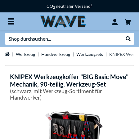
1
CO
neutraler Versand
2
Suche
Suche
Startseite
Werkzeug
Handwerkzeug
Werkzeugsets
KNIPEX Werkzeu
KNIPEX
Werkzeugkoffer "BIG Basic Move"
Mechanik, 90-teilig, Werkzeug-Set
(schwarz, mit Werkzeug-Sortiment für
Handwerker)