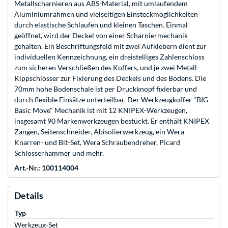
Metallscharnieren aus ABS-Material, mit umlaufendem
Aluminiumrahmen und vielseitigen Einsteckmöglichkeiten
durch elastische Schlaufen und kleinen Taschen. Einmal
geöffnet, wird der Deckel von einer Scharniermechanik
gehalten. Ein Beschriftungsfeld mit zwei Aufklebern dient zur
individuellen Kennzeichnung, ein dreistelliges Zahlenschloss
zum sicheren Verschließen des Koffers, und je zwei Metall-
Kippschlösser zur Fixierung des Deckels und des Bodens. Die
70mm hohe Bodenschale ist per Druckknopf fixierbar und
durch flexible Einsätze unterteilbar. Der Werkzeugkoffer "BIG
Basic Move" Mechanik ist mit 12 KNIPEX-Werkzeugen,
insgesamt 90 Markenwerkzeugen bestückt. Er enthält KNIPEX
Zangen, Seitenschneider, Abisolierwerkzeug, ein Wera
Knarren- und Bit-Set, Wera Schraubendreher, Picard
Schlosserhammer und mehr.
Art.-Nr.: 100114004
Details
Typ
Werkzeug-Set