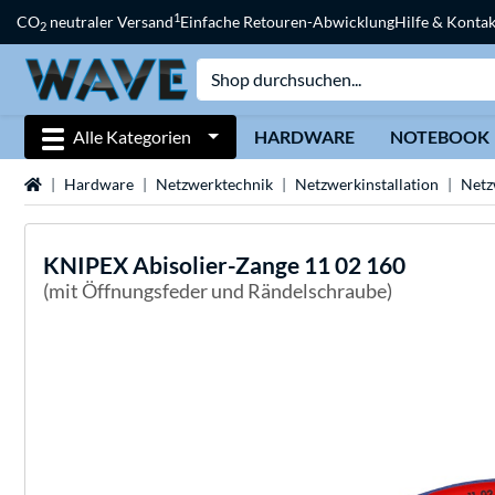
1
CO
neutraler Versand
Einfache Retouren-Abwicklung
Hilfe & Kontak
2
Alle Kategorien
HARDWARE
NOTEBOOK
Startseite
Hardware
Netzwerktechnik
Netzwerkinstallation
Netz
KNIPEX
Abisolier-Zange 11 02 160
(mit Öffnungsfeder und Rändelschraube)