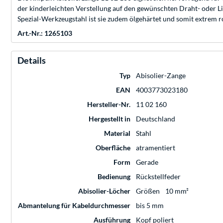
der kinderleichten Verstellung auf den gewünschten Draht- oder L
Spezial-Werkzeugstahl ist sie zudem ölgehärtet und somit extrem r
Art.-Nr.: 1265103
Details
Typ
Abisolier-Zange
EAN
4003773023180
Hersteller-Nr.
11 02 160
Hergestellt in
Deutschland
Material
Stahl
Oberfläche
atramentiert
Form
Gerade
Bedienung
Rückstellfeder
Abisolier-Löcher
Größen
10 mm²
Abmantelung für Kabeldurchmesser
bis 5 mm
Ausführung
Kopf poliert