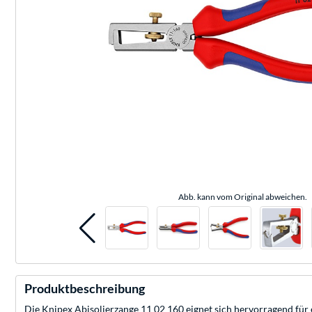
Abb. kann vom Original abweichen.
Produktbeschreibung
Die Knipex Abisolierzange 11 02 160 eignet sich hervorragend für