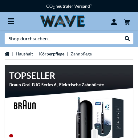
1
CO
neutraler Versand
2
Suche
Suche
Startseite
Haushalt
Körperpflege
Zahnpflege
TOPSELLER
Braun Oral-B iO Series 6 , Elektrische Zahnbürste