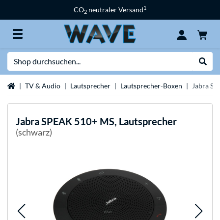
1
CO
neutraler Versand
2
Suche
Suche
Startseite
TV & Audio
Lautsprecher
Lautsprecher-Boxen
Jabra SP
Jabra
SPEAK 510+ MS, Lautsprecher
(schwarz)