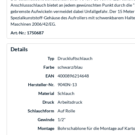
Anschlussschlauch bietet an jedem gewünschten Punkt durch die "S
gebremste Aufwickeln vermeidet dabei Unfallgefahr. Der 15 Meter 
Spezialkunststoff-Gehäuse des Aufrollers mit schwenkbarem Haltebü
Maschinen 2006/42/EG.
Art.-Nr.: 1750687
Details
Typ
Druckluftschlauch
Farbe
schwarz/blau
EAN
4000896214648
Hersteller-Nr.
9040N-13
Material
Schlauch
Druck
Arbeitsdruck
Schlauchform
Auf Rolle
Gewinde
1/2"
Montage
Bohrschablone für die Montage auf Kar