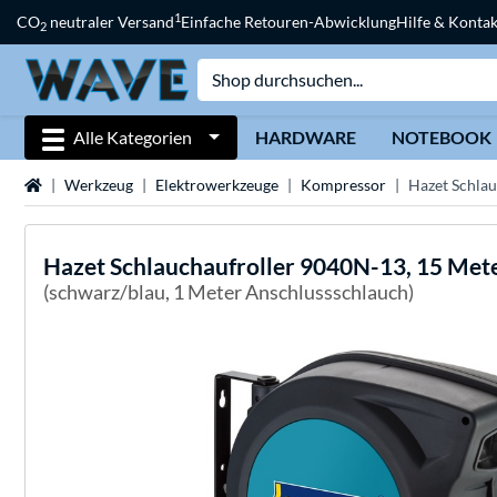
1
CO
neutraler Versand
Einfache Retouren-Abwicklung
Hilfe & Kontak
2
Alle Kategorien
HARDWARE
NOTEBOOK
Startseite
Werkzeug
Elektrowerkzeuge
Kompressor
Hazet Schlau
Hazet
Schlauchaufroller 9040N-13, 15 Mete
(schwarz/blau, 1 Meter Anschlussschlauch)