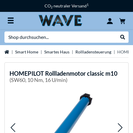
1
CO
neutraler Versand
2
Suche
Suche
Startseite
Smart Home
Smartes Haus
Rollladensteuerung
HOMEPIL
HOMEPILOT
Rollladenmotor classic m10
(SW60, 10 Nm, 16 U/min)