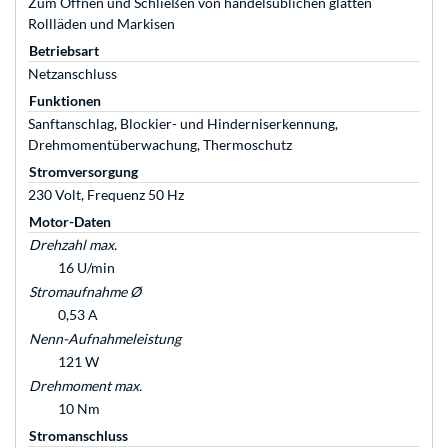
Zum Öffnen und Schließen von handelsüblichen glatten
Rollläden und Markisen
Betriebsart
Netzanschluss
Funktionen
Sanftanschlag, Blockier- und Hinderniserkennung,
Drehmomentüberwachung, Thermoschutz
Stromversorgung
230 Volt, Frequenz 50 Hz
Motor-Daten
Drehzahl max.
16 U/min
Stromaufnahme Ø
0,53 A
Nenn-Aufnahmeleistung
121 W
Drehmoment max.
10 Nm
Stromanschluss