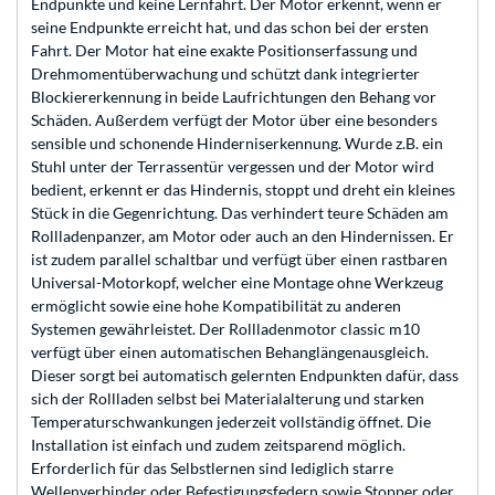
Endpunkte und keine Lernfahrt. Der Motor erkennt, wenn er
seine Endpunkte erreicht hat, und das schon bei der ersten
Fahrt. Der Motor hat eine exakte Positionserfassung und
Drehmomentüberwachung und schützt dank integrierter
Blockiererkennung in beide Laufrichtungen den Behang vor
Schäden. Außerdem verfügt der Motor über eine besonders
sensible und schonende Hinderniserkennung. Wurde z.B. ein
Stuhl unter der Terrassentür vergessen und der Motor wird
bedient, erkennt er das Hindernis, stoppt und dreht ein kleines
Stück in die Gegenrichtung. Das verhindert teure Schäden am
Rollladenpanzer, am Motor oder auch an den Hindernissen. Er
ist zudem parallel schaltbar und verfügt über einen rastbaren
Universal-Motorkopf, welcher eine Montage ohne Werkzeug
ermöglicht sowie eine hohe Kompatibilität zu anderen
Systemen gewährleistet. Der Rollladenmotor classic m10
verfügt über einen automatischen Behanglängenausgleich.
Dieser sorgt bei automatisch gelernten Endpunkten dafür, dass
sich der Rollladen selbst bei Materialalterung und starken
Temperaturschwankungen jederzeit vollständig öffnet. Die
Installation ist einfach und zudem zeitsparend möglich.
Erforderlich für das Selbstlernen sind lediglich starre
Wellenverbinder oder Befestigungsfedern sowie Stopper oder