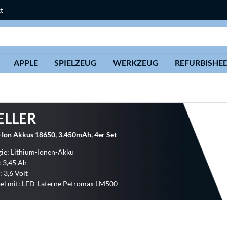
t
Suche
APPLE
SPIELZEUG
WERKZEUG
REFURBISHE
ELLER
-Ion Akkus 18650, 3.450mAh, 4er Set
ie: Lithium-Ionen-Akku
: 3,45 Ah
 3,6 Volt
el mit: LED-Laterne Petromax LM500