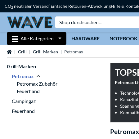
1
CO
neutraler Versand
Einfache Retouren-Abwicklung
Hilfe & Kontak
2
Alle Kategorien
HARDWARE
NOTEBOOK
Startseite
Grill
Grill-Marken
Petromax
Grill-Marken
TOPS
Petromax
Petromax Li
Petromax Zubehör
Feuerhand
Technolog
Kapazität
Campingaz
Spannung:
Feuerhand
Kompatib
Petromax