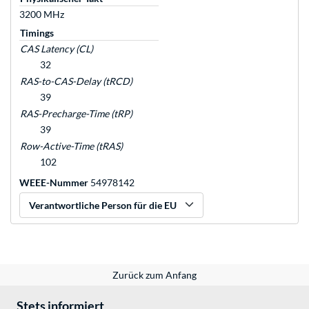
3200 MHz
Timings
CAS Latency (CL)
32
RAS-to-CAS-Delay (tRCD)
39
RAS-Precharge-Time (tRP)
39
Row-Active-Time (tRAS)
102
WEEE-Nummer
54978142
Verantwortliche Person für die EU
Zurück zum Anfang
Stets informiert