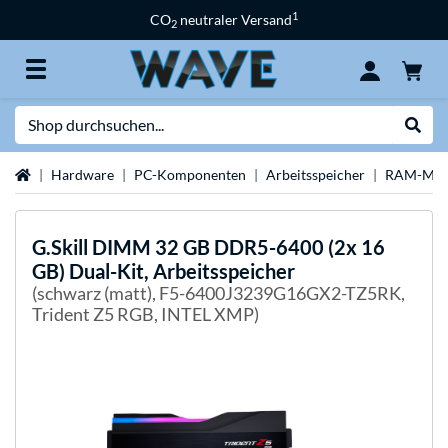
1
CO
neutraler Versand
2
Suche
Suche
Startseite
Hardware
PC-Komponenten
Arbeitsspeicher
RAM-Mar
G.Skill
DIMM 32 GB DDR5-6400 (2x 16
GB) Dual-Kit, Arbeitsspeicher
(schwarz (matt), F5-6400J3239G16GX2-TZ5RK,
Trident Z5 RGB, INTEL XMP)