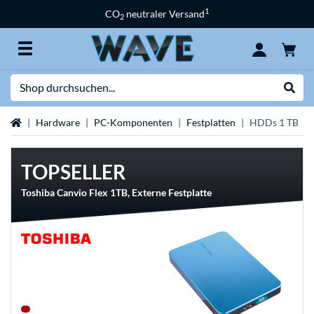
1
CO
neutraler Versand
2
Suche
Suche
Startseite
Hardware
PC-Komponenten
Festplatten
HDDs 1 TB
TOPSELLER
Toshiba Canvio Flex 1TB, Externe Festplatte