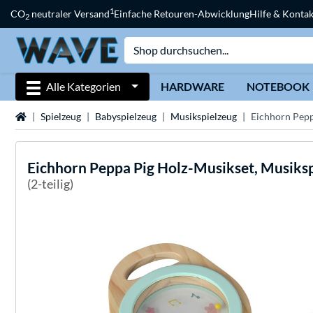
1
CO
neutraler Versand
Einfache Retouren-Abwicklung
Hilfe & Kontak
2
Alle Kategorien
HARDWARE
NOTEBOOK
Startseite
Spielzeug
Babyspielzeug
Musikspielzeug
Eichhorn Pepp
Eichhorn
Peppa Pig Holz-Musikset, Musiks
(2-teilig)