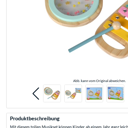
Abb. kann vom Original abweichen.
Produktbeschreibung
Mit diesem tollen Musikset können Kinder ab einem Jahr ganz leich