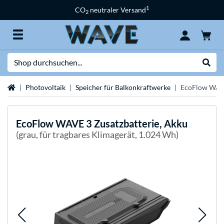
1
CO
neutraler Versand
2
Suche
Suche
Startseite
Photovoltaik
Speicher für Balkonkraftwerke
EcoFlow WAVE
EcoFlow
WAVE 3 Zusatzbatterie, Akku
(grau, für tragbares Klimagerät, 1.024 Wh)