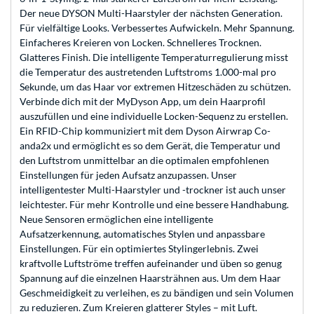
Der neue DYSON Multi-Haarstyler der nächsten Generation.
Für vielfältige Looks. Verbessertes Aufwickeln. Mehr Spannung.
Einfacheres Kreieren von Locken. Schnelleres Trocknen.
Glatteres Finish. Die intelligente Temperaturregulierung misst
die Temperatur des austretenden Luftstroms 1.000-mal pro
Sekunde, um das Haar vor extremen Hitzeschäden zu schützen.
Verbinde dich mit der MyDyson App, um dein Haarprofil
auszufüllen und eine individuelle Locken-Sequenz zu erstellen.
Ein RFID-Chip kommuniziert mit dem Dyson Airwrap Co-
anda2x und ermöglicht es so dem Gerät, die Temperatur und
den Luftstrom unmittelbar an die optimalen empfohlenen
Einstellungen für jeden Aufsatz anzupassen. Unser
intelligentester Multi-Haarstyler und -trockner ist auch unser
leichtester. Für mehr Kontrolle und eine bessere Handhabung.
Neue Sensoren ermöglichen eine intelligente
Aufsatzerkennung, automatisches Stylen und anpassbare
Einstellungen. Für ein optimiertes Stylingerlebnis. Zwei
kraftvolle Luftströme treffen aufeinander und üben so genug
Spannung auf die einzelnen Haarsträhnen aus. Um dem Haar
Geschmeidigkeit zu verleihen, es zu bändigen und sein Volumen
zu reduzieren. Zum Kreieren glatterer Styles – mit Luft.