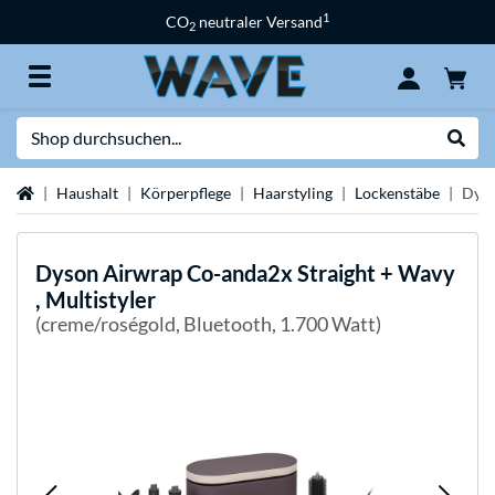
1
CO
neutraler Versand
2
Suche
Suche
Startseite
Haushalt
Körperpflege
Haarstyling
Lockenstäbe
Dyso
Dyson
Airwrap Co-anda2x Straight + Wavy
, Multistyler
(creme/roségold, Bluetooth, 1.700 Watt)