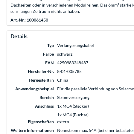
Dachseiten oder in verschiedenen Modulreihen. Das 6mm² starke Ka
sehr langen Zeitraum nichts anhaben.
Art.-Nr.: 100061450
Details
Typ
Verlängerungskabel
Farbe
schwarz
EAN
4250983248487
Hersteller-Nr.
8-01-005785
Hergestellt in
China
Anwendungsbeispiel
Für die parallele Verbindung von Solarm
Bereich
Stromversorgung
Anschluss
1x MC4 (Stecker)
1x MC4 (Buchse)
Eigenschaften
extern
Weitere Informationen
Nennstrom max. 54A (bei einer belastete