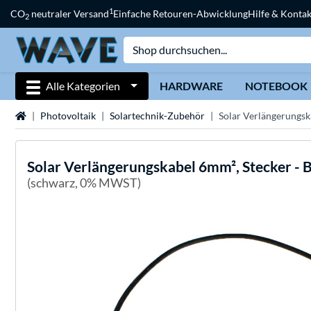
1
CO
neutraler Versand
Einfache Retouren-Abwicklung
Hilfe & Kontak
2
Alle Kategorien
HARDWARE
NOTEBOOK
Startseite
Photovoltaik
Solartechnik-Zubehör
Solar Verlängerungsk
Solar Verlängerungskabel 6mm², Stecker - 
(schwarz, 0% MWST)