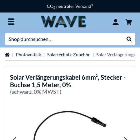
1
CO
neutraler Versand
2
Suche
Suche
Startseite
Photovoltaik
Solartechnik-Zubehör
Solar Verlängerungska
Solar Verlängerungskabel 6mm², Stecker -
Buchse 1,5 Meter, 0%
(schwarz, 0% MWST)