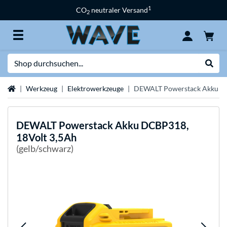
1
CO
neutraler Versand
2
Suche
Suche
Startseite
Werkzeug
Elektrowerkzeuge
DEWALT Powerstack Akku DC
DEWALT
Powerstack Akku DCBP318,
18Volt 3,5Ah
(gelb/schwarz)