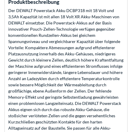
Produktbeschreibung
Der DEWALT Powerstack Akku DCBP318 mit 18 Volt und
3,5Ah Kapazität ist mit allen 18 Volt XR Akku-Maschinen von
DEWALT einsetzbar. Die Powerstack-Akkus auf der Basis
innovativer Pouch-Zellen-Technologie verfügen gegenüber
konventionellen Rundzellen-Akkus bei gleichem
Spannungsniveau und vergleichbarer Kapazität über folgende
Vorteile: Kompaktere Abmessungen aufgrund effizienterer
Platzausnutzung innerhalb des Akku-Gehäuses, niedrigeres
Gewicht durch kleinere Zellen, deutlich höhere Kraftentfaltung
der Maschine aufgrund eines effizienteren Stromflusses infolge
geringerer Innenwiderstände, längere Lebensdauer und höhere
Anzahl an Ladezyklen durch effizientere Temperaturkontrolle
sowie bessere Möglichkeit der Wärmeableitung durch
großflächige, ebene Außenform der Zellen. Der fehlende
Memory-Effekt und geringste Selbstentladung gewährleisten
einen problemlosen Langzeiteinsatz. Die DEWALT Powerstack
Akkus eignen sich durch das robuste Akku-Gehäuse, die
stoßsicher verlöteten Zellen und die gegen versehentliches
Kurzschließen geschützten Kontakte für den harten
Alltagseinsatz auf der Baustelle. Sie passen für alle Akku-