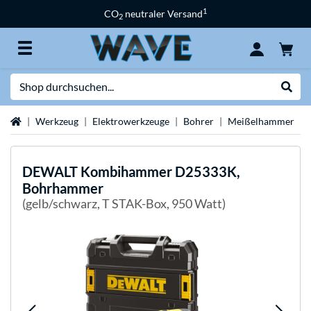
1
CO
neutraler Versand
2
Suche
Suche
Startseite
Werkzeug
Elektrowerkzeuge
Bohrer
Meißelhammer
DEWALT
Kombihammer D25333K,
Bohrhammer
(gelb/schwarz, T STAK-Box, 950 Watt)