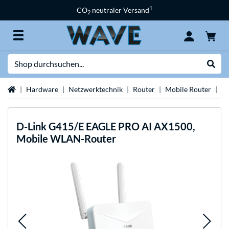
1
CO
neutraler Versand
2
Suche
Suche
Startseite
Hardware
Netzwerktechnik
Router
Mobile Router
LT
D-Link
G415/E EAGLE PRO AI AX1500,
Mobile WLAN-Router