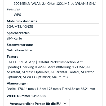
300 MBit/s (WLAN 2.4 GHz), 1201 MBit/s (WLAN 5 GHz)
Features
WPS
Mobilfunkstandards
3G/UMTS, 4G/LTE
Speicherkarten
SIM-Karte
Stromversorgung
Netzteilanschluss
Feature
EAGLE PRO AI App | Stateful Packet Inspection, Anti-
Spoofing Checking, IP/MAC-Adressfilterung, 1 x DMZ, AI
Assistant, AI Mesh Optimiser, AI Parental Control, AI Traffic
Optimiser, AI Wi-Fi Optimiser, MU-MIMO
Abmessungen
Breite: 170,14 mm x Höhe: 198 mm x Tiefe/Länge: 66,21 mm
WEEE-Nummer
10490255
Verantwortliche Person für die EU