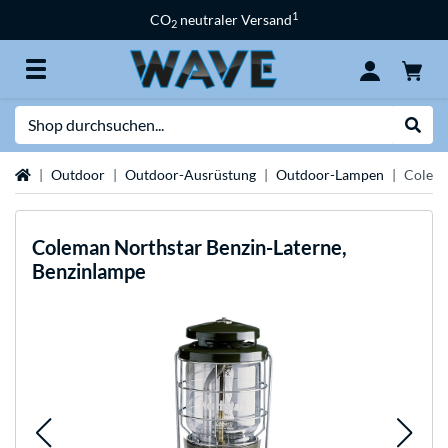
1
CO
neutraler Versand
2
Suche
Suche
Startseite
Outdoor
Outdoor-Ausrüstung
Outdoor-Lampen
Colema
Coleman
Northstar Benzin-Laterne,
Benzinlampe