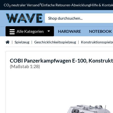
1
CO
neutraler Versand
Einfache Retouren-Abwicklung
Hilfe & Kontak
2
Alle Kategorien
HARDWARE
NOTEBOOK
Startseite
Spielzeug
Geschicklichkeitsspielzeug
Konstruktionsspielz
COBI
Panzerkampfwagen E-100, Konstrukt
(Maßstab 1:28)