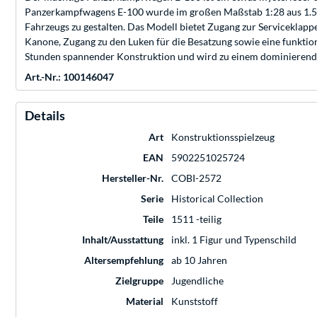
Panzerkampfwagens E-100 wurde im großen Maßstab 1:28 aus 1.511 
Fahrzeugs zu gestalten. Das Modell bietet Zugang zur Serviceklapp
Kanone, Zugang zu den Luken für die Besatzung sowie eine funktioni
Stunden spannender Konstruktion und wird zu einem dominierend
Art.-Nr.: 100146047
Details
Art
Konstruktionsspielzeug
EAN
5902251025724
Hersteller-Nr.
COBI-2572
Serie
Historical Collection
Teile
1511 -teilig
Inhalt/Ausstattung
inkl. 1 Figur und Typenschild
Altersempfehlung
ab 10 Jahren
Zielgruppe
Jugendliche
Material
Kunststoff