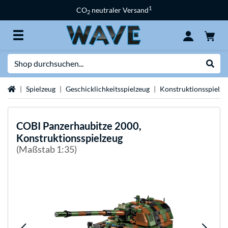
1
CO
neutraler Versand
2
Suche
Suche
Startseite
Spielzeug
Geschicklichkeitsspielzeug
Konstruktionsspielze
COBI
Panzerhaubitze 2000,
Konstruktionsspielzeug
(Maßstab 1:35)