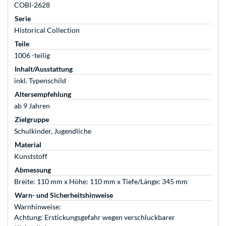
COBI-2628
Serie
Historical Collection
Teile
1006 -teilig
Inhalt/Ausstattung
inkl. Typenschild
Altersempfehlung
ab 9 Jahren
Zielgruppe
Schulkinder, Jugendliche
Material
Kunststoff
Abmessung
Breite: 110 mm x Höhe: 110 mm x Tiefe/Länge: 345 mm
Warn- und Sicherheitshinweise
Warnhinweise:
Achtung: Erstickungsgefahr wegen verschluckbarer