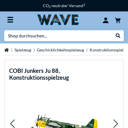
1
CO
neutraler Versand
2
Suche
Suche
Startseite
Spielzeug
Geschicklichkeitsspielzeug
Konstruktionsspielze
COBI
Junkers Ju 88,
Konstruktionsspielzeug