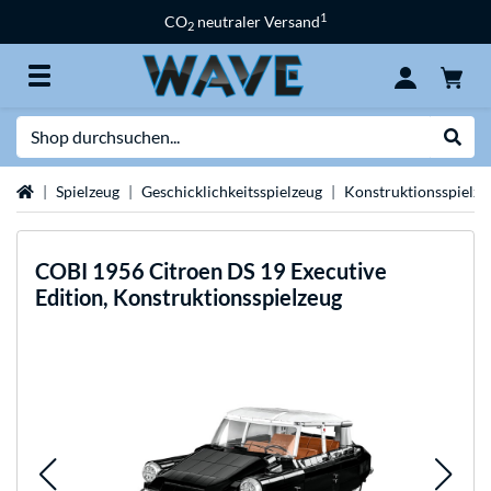
1
CO
neutraler Versand
2
Suche
Suche
Startseite
Spielzeug
Geschicklichkeitsspielzeug
Konstruktionsspielze
COBI
1956 Citroen DS 19 Executive
Edition, Konstruktionsspielzeug