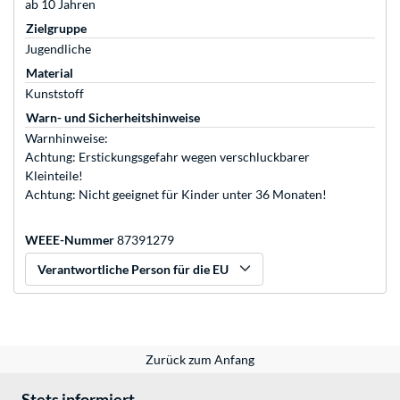
ab 10 Jahren
Zielgruppe
Jugendliche
Material
Kunststoff
Warn- und Sicherheitshinweise
Warnhinweise:
Achtung: Erstickungsgefahr wegen verschluckbarer
Kleinteile!
Achtung: Nicht geeignet für Kinder unter 36 Monaten!
WEEE-Nummer
87391279
Verantwortliche Person für die EU
Zurück zum Anfang
Stets informiert