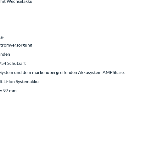
r mit Wechselakku
tt
tromversorgung
anden
P54 Schutzart
V System und dem markenübergreifenden Akkusystem AMPShare.
lt Li-Ion Systemakku
e: 97 mm