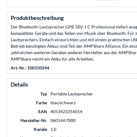
Produktbeschreibung
Der Bluetooth-Lautsprecher GPB 18V-1 C Professional liefert ausg
kompatibler Geräte und das Teilen von Musik über Bluetooth. Für 
Lautsprechers. Einfach einzurichten und mit einem praktischen USB
Betrieb benötigten Akkus sind Teil der AMPShare Alliance. Ein ei
zahlreichen weiteren Geräten anderer Hersteller aus der AMPShar
AMPShare reicht ein Akku für alle Arbeiten.
Art.-Nr.: 100150244
Details
Typ
Portable Lautsprecher
Farbe
blau/schwarz
EAN
4053423356014
Hersteller-Nr.
06014A7000
Kanäle
1.0