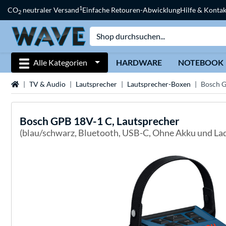
1
CO
neutraler Versand
Einfache Retouren-Abwicklung
Hilfe & Kontak
2
Alle Kategorien
HARDWARE
NOTEBOOK
Startseite
TV & Audio
Lautsprecher
Lautsprecher-Boxen
Bosch G
Bosch
GPB 18V-1 C, Lautsprecher
(blau/schwarz, Bluetooth, USB-C, Ohne Akku und La