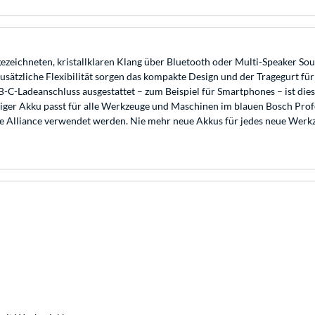
ezeichneten, kristallklaren Klang über Bluetooth oder Multi-Speaker S
zusätzliche Flexibilität sorgen das kompakte Design und der Tragegurt f
-C-Ladeanschluss ausgestattet – zum Beispiel für Smartphones – ist die
nziger Akku passt für alle Werkzeuge und Maschinen im blauen Bosch Pr
e Alliance verwendet werden. Nie mehr neue Akkus für jedes neue Werkz