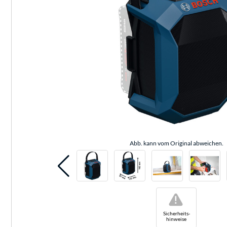
Abb. kann vom Original abweichen.
!
Sicherheits-
hinweise