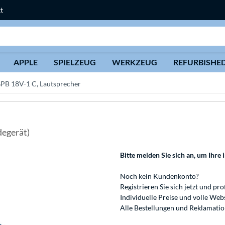
t
Suche
APPLE
SPIELZEUG
WERKZEUG
REFURBISHE
PB 18V-1 C, Lautsprecher
degerät)
Bitte melden Sie sich an
, um Ihre 
Noch kein Kundenkonto?
Registrieren
Sie sich jetzt und pro
Individuelle Preise und volle We
Alle Bestellungen und Reklamati