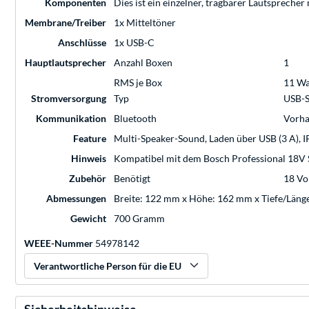
Komponenten
Dies ist ein einzelner, tragbarer Lautspreche
Membrane/Treiber
1x Mitteltöner
Anschlüsse
1x USB-C
Hauptlautsprecher
Anzahl Boxen
1
RMS je Box
11 Wa
Stromversorgung
Typ
USB-S
Kommunikation
Bluetooth
Vorh
Feature
Multi-Speaker-Sound, Laden über USB (3 A), I
Hinweis
Kompatibel mit dem Bosch Professional 18
Zubehör
Benötigt
18 Vo
Abmessungen
Breite: 122 mm x Höhe: 162 mm x Tiefe/Läng
Gewicht
700 Gramm
WEEE-Nummer
54978142
Verantwortliche Person für die EU