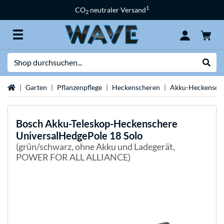
1
CO
neutraler Versand
2
Suche
Suche
Startseite
Garten
Pflanzenpflege
Heckenscheren
Akku-Heckensch
Bosch
Akku-Teleskop-Heckenschere
UniversalHedgePole 18 Solo
(grün/schwarz, ohne Akku und Ladegerät,
POWER FOR ALL ALLIANCE)