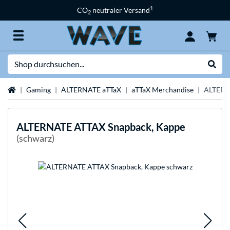
1
CO
neutraler Versand
2
Suche
Suche
Startseite
Gaming
ALTERNATE aTTaX
aTTaX Merchandise
ALTERN
ALTERNATE
ATTAX Snapback, Kappe
(schwarz)