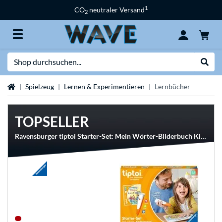
1
CO
neutraler Versand
2
Suche
Suche
Startseite
Spielzeug
Lernen & Experimentieren
Lernbücher
TOPSELLER
Ravensburger tiptoi Starter-Set: Mein Wörter-Bilderbuch Kindergarten, Lernbuch