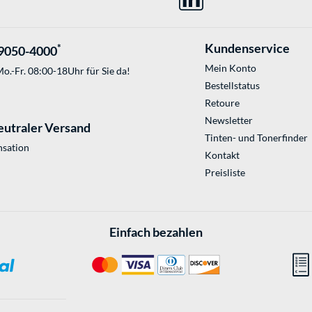
Kundenservice
*
9050-4000
Mein Konto
o.-Fr. 08:00-18Uhr für Sie da!
Bestellstatus
Retoure
Newsletter
eutraler Versand
Tinten- und Tonerfinder
sation
Kontakt
Preisliste
Einfach bezahlen