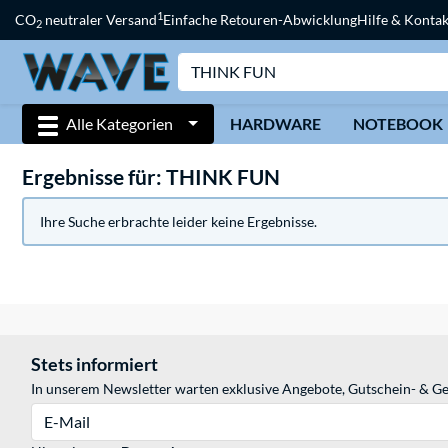
1
CO
neutraler Versand
Einfache Retouren-Abwicklung
Hilfe & Kontak
2
Alle Kategorien
HARDWARE
NOTEBOOK
Ergebnisse für: THINK FUN
Ihre Suche erbrachte leider keine Ergebnisse.
Stets informiert
In unserem Newsletter warten exklusive Angebote, Gutschein- & Ge
E-Mail