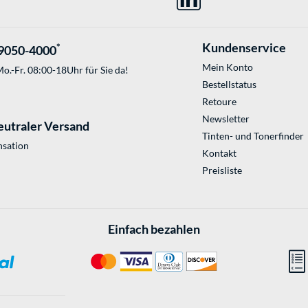
Kundenservice
*
9050-4000
Mein Konto
o.-Fr. 08:00-18Uhr für Sie da!
Bestellstatus
Retoure
Newsletter
eutraler Versand
Tinten- und Tonerfinder
sation
Kontakt
Preisliste
Einfach bezahlen