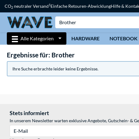
1
CO
neutraler Versand
Einfache Retouren-Abwicklung
Hilfe & Kontak
2
Alle Kategorien
HARDWARE
NOTEBOOK
Ergebnisse für: Brother
Ihre Suche erbrachte leider keine Ergebnisse.
Stets informiert
In unserem Newsletter warten exklusive Angebote, Gutschein- & Ge
E-Mail