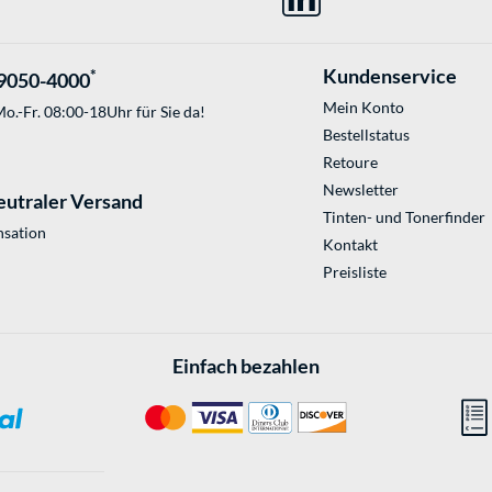
Kundenservice
*
9050-4000
Mein Konto
o.-Fr. 08:00-18Uhr für Sie da!
Bestellstatus
Retoure
Newsletter
eutraler Versand
Tinten- und Tonerfinder
sation
Kontakt
Preisliste
Einfach bezahlen