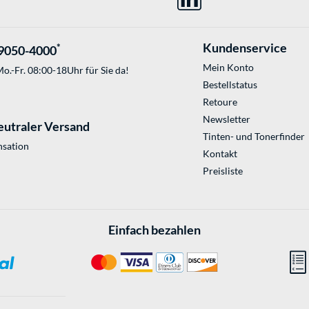
Kundenservice
*
9050-4000
Mein Konto
o.-Fr. 08:00-18Uhr für Sie da!
Bestellstatus
Retoure
Newsletter
eutraler Versand
Tinten- und Tonerfinder
sation
Kontakt
Preisliste
Einfach bezahlen