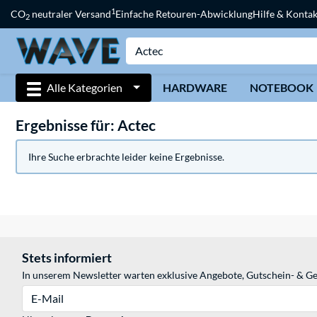
1
CO
neutraler Versand
Einfache Retouren-Abwicklung
Hilfe & Kontak
2
Alle Kategorien
HARDWARE
NOTEBOOK
Ergebnisse für: Actec
Ihre Suche erbrachte leider keine Ergebnisse.
Stets informiert
In unserem Newsletter warten exklusive Angebote, Gutschein- & Ge
E-Mail