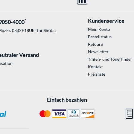
Kundenservice
*
9050-4000
Mein Konto
o.-Fr. 08:00-18Uhr für Sie da!
Bestellstatus
Retoure
Newsletter
eutraler Versand
Tinten- und Tonerfinder
sation
Kontakt
Preisliste
Einfach bezahlen